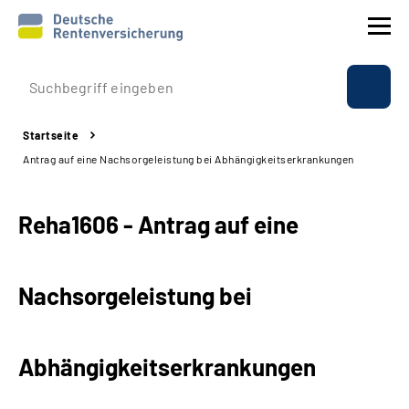
Prävention
Startseite
Reha
Antrag auf eine Nachsorgeleistung bei Abhängigkeitserkrankungen
Rente
Reha1606 - Antrag auf eine
Beratung & Kontakt
Nachsorgeleistung bei
Experten
Über uns & Presse
Abhängigkeitserkrankungen
Online-Services