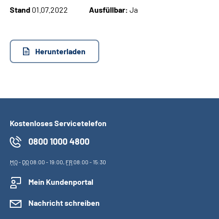
Stand
01.07.2022
Ausfüllbar:
Ja
Suche
Language
Herunterladen
Inhalte in Gebärdensprache (DGS)
Leichte Sprache
Kostenloses Servicetelefon
0800 1000 4800
Mein Kundenportal
MO
-
DO
08:00 - 19:00,
FR
08:00 - 15:30
Mein Kundenportal
Nachricht schreiben