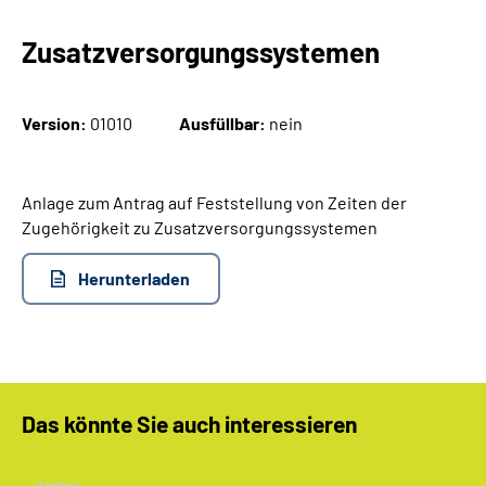
Zusatzversorgungssystemen
Suche
Language
Version:
01010
Ausfüllbar:
nein
Inhalte in Gebärdensprache (DGS)
Anlage zum
Antrag auf Feststellung von Zeiten der
Leichte Sprache
Zugehörigkeit zu Zusatzversorgungssystemen
Herunterladen
Mein Kundenportal
Das könnte Sie auch interessieren