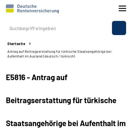
Prävention
Startseite
Reha
Antrag auf Beitragserstattung für türkische Staatsangehörige bei
Aufenthalt im Ausland (deutsch / türkisch)
Rente
E5816 - Antrag auf
Beratung & Kontakt
Experten
Beitragserstattung für türkische
Über uns & Presse
Staatsangehörige bei Aufenthalt im
Online-Services