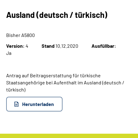
Ausland (deutsch / türkisch)
Suche
Language
Bisher A5800
Version:
4
Stand
10.12.2020
Ausfüllbar:
Inhalte in Gebärdensprache (DGS)
Ja
Leichte Sprache
Antrag auf Beitragserstattung für türkische
Staatsangehörige bei Aufenthalt im Ausland (deutsch /
türkisch)
Mein Kundenportal
Herunterladen