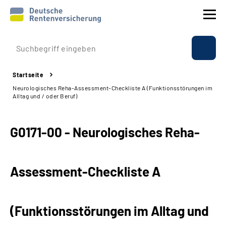
Prävention
Startseite
Reha
Neurologisches Reha-Assessment-Checkliste A (Funktionsstörungen im
Alltag und / oder Beruf)
Rente
G0171-00 - Neurologisches Reha-
Beratung & Kontakt
Experten
Assessment-Checkliste A
Über uns & Presse
(Funktionsstörungen im Alltag und
Online-Services