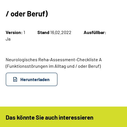
/ oder Beruf)
Suche
Language
Version:
1
Stand
16.02.2022
Ausfüllbar:
Ja
Inhalte in Gebärdensprache (DGS)
Leichte Sprache
Neurologisches Reha-Assessment-Checkliste A
(Funktionsstörungen im Alltag und / oder Beruf)
Herunterladen
Mein Kundenportal
Das könnte Sie auch interessieren