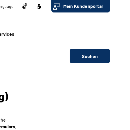
Mein Kundenportal
nguage
ervices
Suchen
g)
che
rmulars
.