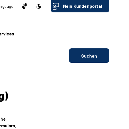
Mein Kundenportal
nguage
ervices
Suchen
g)
che
rmulars
.