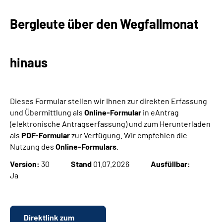
Bergleute über den Wegfallmonat
Suche
Language
hinaus
Inhalte in Gebärdensprache (DGS)
Dieses Formular stellen wir Ihnen zur direkten Erfassung
Leichte Sprache
und Übermittlung als
Online-Formular
in eAntrag
(elektronische Antragserfassung) und zum Herunterladen
als
PDF-Formular
zur Verfügung. Wir empfehlen die
Nutzung des
Online-Formulars
.
Mein Kundenportal
Version:
30
Stand
01.07.2026
Ausfüllbar:
Ja
Direktlink zum