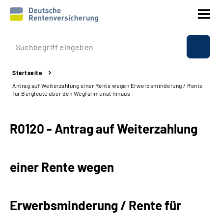
Prävention
Startseite
Reha
Antrag auf Weiterzahlung einer Rente wegen Erwerbsminderung / Rente
für Bergleute über den Wegfallmonat hinaus
Rente
R0120 - Antrag auf Weiterzahlung
Beratung & Kontakt
Experten
einer Rente wegen
Über uns & Presse
Erwerbsminderung / Rente für
Online-Services