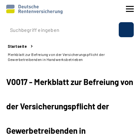
Prävention
Startseite
Reha
Merkblatt zur Befreiung von der Versicherungspflicht der
Gewerbetreibenden in Handwerksbetrieben
Rente
V0017 - Merkblatt zur Befreiung von
Beratung & Kontakt
Experten
der Versicherungspflicht der
Über uns & Presse
Gewerbetreibenden in
Online-Services