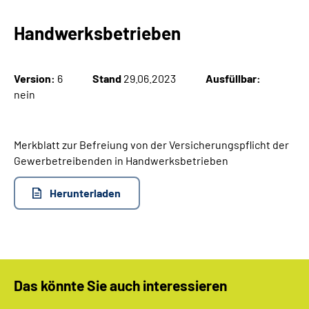
Handwerksbetrieben
Suche
Language
Version:
6
Stand
29.06.2023
Ausfüllbar:
nein
Inhalte in Gebärdensprache (DGS)
Leichte Sprache
Merkblatt zur Befreiung von der Versicherungspflicht der
Gewerbetreibenden in Handwerksbetrieben
Herunterladen
Mein Kundenportal
Das könnte Sie auch interessieren