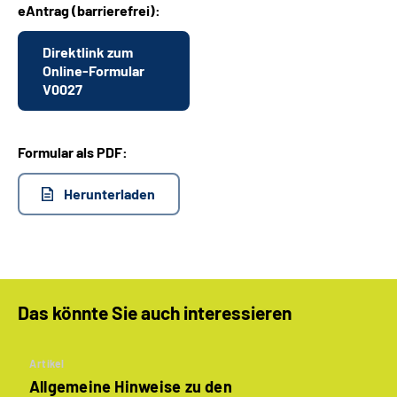
eAntrag (barrierefrei):
Suche
Direktlink zum
Online-Formular
V0027
Language
Inhalte in Gebärdensprache (DGS)
Formular als PDF:
Leichte Sprache
Herunterladen
Mein Kundenportal
Das könnte Sie auch interessieren
Artikel
Allgemeine Hinweise zu den