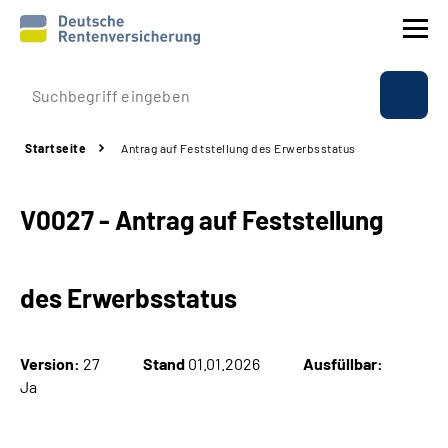
Prävention
Startseite
Antrag auf Feststellung des Erwerbsstatus
Reha
V0027 - Antrag auf Feststellung
Rente
Beratung & Kontakt
des Erwerbsstatus
Experten
Version:
27
Stand
01.01.2026
Ausfüllbar:
Über uns & Presse
Ja
Online-Services