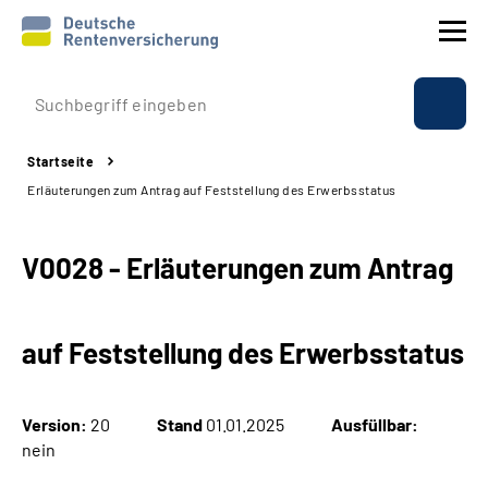
Prävention
Startseite
Reha
Erläuterungen zum Antrag auf Feststellung des Erwerbsstatus
Rente
V0028 - Erläuterungen zum Antrag
Beratung & Kontakt
auf Feststellung des Erwerbsstatus
Experten
Über uns & Presse
Version:
20
Stand
01.01.2025
Ausfüllbar:
nein
Online-Services