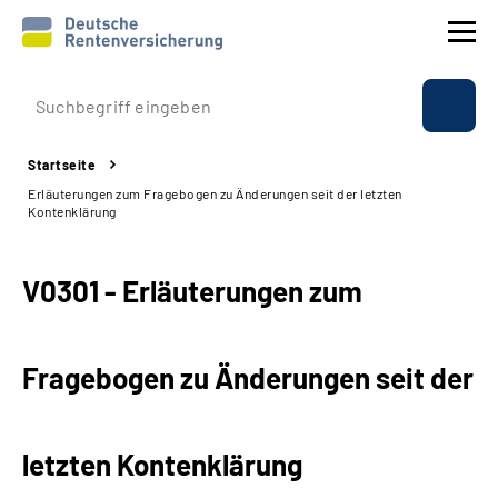
Prävention
Startseite
Reha
Erläuterungen zum Fragebogen zu Änderungen seit der letzten
Kontenklärung
Rente
V0301 - Erläuterungen zum
Beratung & Kontakt
Experten
Fragebogen zu Änderungen seit der
Über uns & Presse
letzten Kontenklärung
Online-Services