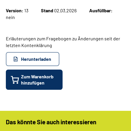
Version:
13
Stand
02.03.2026
Ausfüllbar:
Suche
nein
Language
Erläuterungen zum Fragebogen zu Änderungen seit der
letzten Kontenklärung
Inhalte in Gebärdensprache (DGS)
Herunterladen
Leichte Sprache
Zum Warenkorb
hinzufügen
Mein Kundenportal
Das könnte Sie auch interessieren