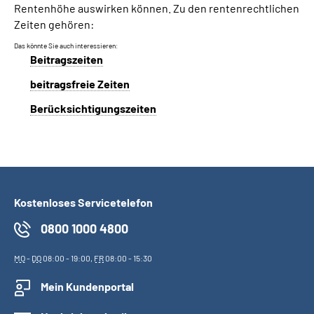
Rentenhöhe auswirken können. Zu den rentenrechtlichen
Zeiten gehören:
Suche
Das könnte Sie auch interessieren:
Beitragszeiten
Language
beitragsfreie Zeiten
Berücksichtigungszeiten
Inhalte in Gebärdensprache (DGS)
Leichte Sprache
Kostenloses Servicetelefon
Mein Kundenportal
0800 1000 4800
MO
-
DO
08:00 - 19:00,
FR
08:00 - 15:30
Mein Kundenportal