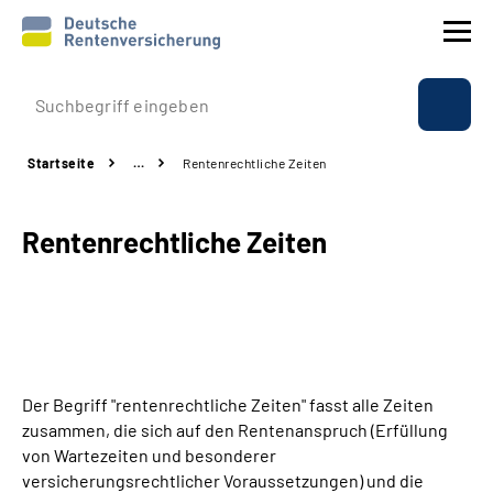
Prävention
Startseite
…
Rentenrechtliche Zeiten
Reha
Rentenrechtliche Zeiten
Rente
Beratung & Kontakt
Experten
Der Begriff "rentenrechtliche Zeiten" fasst alle Zeiten
Über uns & Presse
zusammen, die sich auf den Rentenanspruch (Erfüllung
von Wartezeiten und besonderer
versicherungsrechtlicher Voraussetzungen) und die
Online-Services