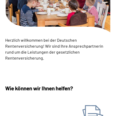
Suche
Language
Inhalte in Gebärdensprache (DGS)
Herzlich willkommen bei der Deutschen
Rentenversicherung! ­Wir sind Ihre Ansprechpartnerin
rund um die Leistungen der gesetzlichen
Leichte Sprache
Rentenversicherung.
Mein Kundenportal
Wie können wir Ihnen helfen?
Antrag stellen