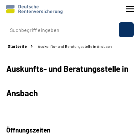
Prävention
Startseite
Auskunfts- und Beratungsstelle in Ansbach
Reha
Auskunfts- und Beratungsstelle in
Rente
Beratung & Kontakt
Ansbach
Experten
Über uns & Presse
Öffnungszeiten
Online-Services