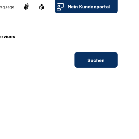
Mein Kundenportal
nguage
ervices
Suchen