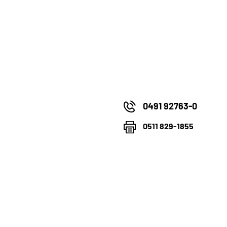
0491 92763-0
0511 829-1855