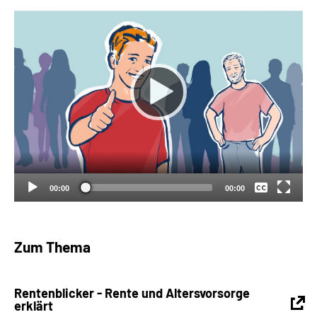
Suche
Language
Inhalte in Gebärdensprache (DGS)
Keine
Leichte Sprache
Deutsch
00:00
00:00
Mein Kundenportal
Zum Thema
Rentenblicker - Rente und Altersvorsorge
erklärt