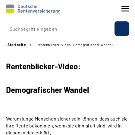
Prävention
Startseite
Rentenblicker-Video: Demografischer Wandel
Reha
Rentenblicker-Video:
Rente
Beratung & Kontakt
Demografischer Wandel
Experten
Über uns & Presse
Warum junge Menschen sicher sein können, dass auch sie
ihre Rente bekommen, wenn sie einmal alt sind, wird in
diesem Video erklärt.
Online-Services