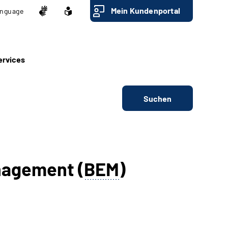
Mein Kundenportal
nguage
ervices
Suchen
nagement (
BEM
)