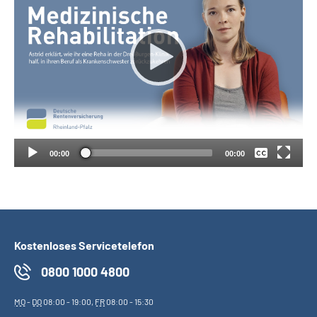
Suche
Language
Inhalte in Gebärdensprache (DGS)
Keine
Deutsch
Leichte Sprache
00:00
00:00
Mein Kundenportal
Kostenloses Servicetelefon
0800 1000 4800
MO
-
DO
08:00 - 19:00,
FR
08:00 - 15:30