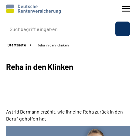
Prävention
Startseite
Reha in den Klinken
Reha
Reha in den Klinken
Rente
Beratung & Kontakt
Experten
Astrid Bermann erzählt, wie ihr eine Reha zurück in den
Über uns & Presse
Beruf geholfen hat
Online-Services