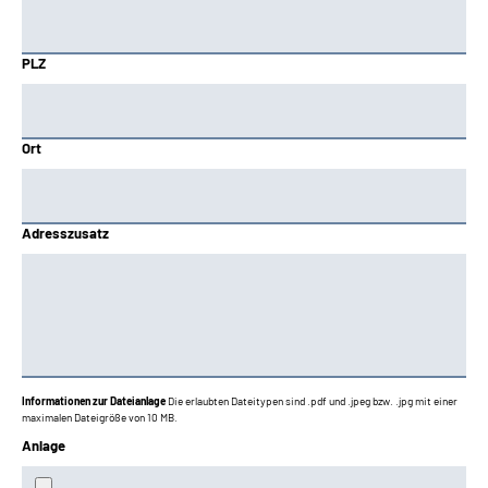
PLZ
Ort
Adresszusatz
Informationen zur Dateianlage
Die erlaubten Dateitypen sind .pdf und .jpeg bzw. .jpg mit einer
maximalen Dateigröße von 10 MB.
Anlage