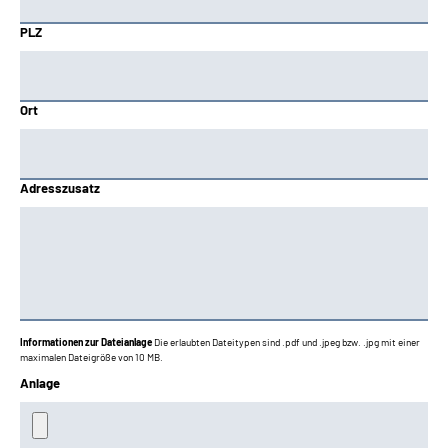
PLZ
Ort
Adresszusatz
Informationen zur Dateianlage
Die erlaubten Dateitypen sind .pdf und .jpeg bzw. .jpg mit einer
maximalen Dateigröße von 10 MB.
Anlage