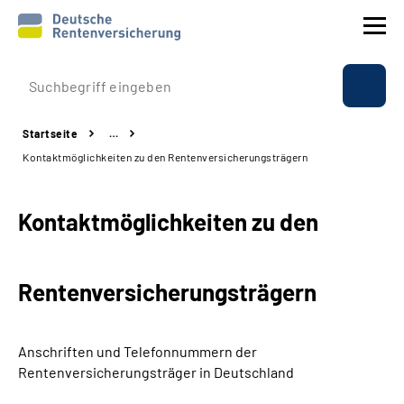
Prävention
Startseite
…
Reha
Kontaktmöglichkeiten zu den Rentenversicherungsträgern
Rente
Kontaktmöglichkeiten zu den
Beratung & Kontakt
Rentenversicherungsträgern
Experten
Über uns & Presse
Anschriften und Telefonnummern
der
Rentenversicherungsträger in Deutschland
Online-Services