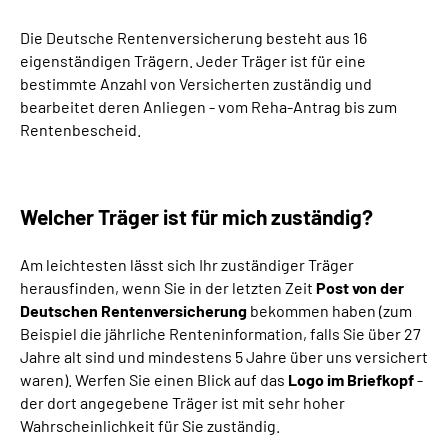
Die Deutsche Rentenversicherung besteht aus 16
Suche
eigenständigen Trägern. Jeder Träger ist für eine
bestimmte Anzahl von Versicherten zuständig und
Language
bearbeitet deren Anliegen - vom Reha-Antrag bis zum
Rentenbescheid.
Inhalte in Gebärdensprache (DGS)
Leichte Sprache
Welcher Träger ist für mich zuständig?
Am leichtesten lässt sich Ihr zuständiger Träger
herausfinden, wenn Sie in der letzten Zeit
Post von der
Mein Kundenportal
Deutschen Rentenversicherung
bekommen haben (zum
Beispiel die jährliche Renteninformation, falls Sie über 27
Jahre alt sind und mindestens 5 Jahre über uns versichert
waren). Werfen Sie einen Blick auf das
Logo im Briefkopf
-
der dort angegebene Träger ist mit sehr hoher
Wahrscheinlichkeit für Sie zuständig.