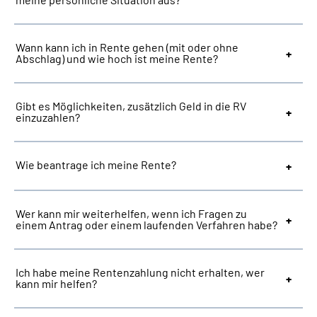
Suche
Wann kann ich in Rente gehen (mit oder ohne
Abschlag) und wie hoch ist meine Rente?
Language
Gibt es Möglichkeiten, zusätzlich Geld in die RV
Inhalte in Gebärdensprache (DGS)
einzuzahlen?
Leichte Sprache
Wie beantrage ich meine Rente?
Mein Kundenportal
Wer kann mir weiterhelfen, wenn ich Fragen zu
einem Antrag oder einem laufenden Verfahren habe?
Ich habe meine Rentenzahlung nicht erhalten, wer
kann mir helfen?