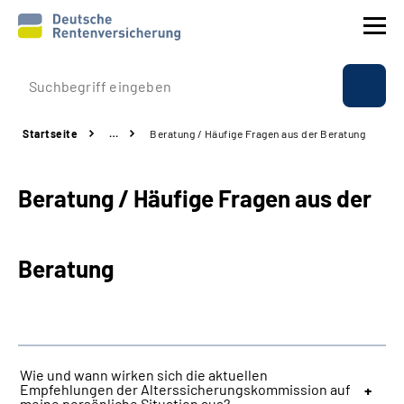
Prävention
Startseite
…
Beratung / Häufige Fragen aus der Beratung
Reha
Beratung / Häufige Fragen aus der
Rente
Beratung & Kontakt
Beratung
Experten
Über uns & Presse
Wie und wann wirken sich die aktuellen
Empfehlungen der Alterssicherungskommission auf
Online-Services
meine persönliche Situation aus?