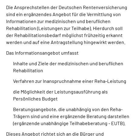
Die Ansprechstellen der Deutschen Rentenversicherung
sind ein ergänzendes Angebot für die Vermittlung von
Suche
Informationen zur medizinischen und beruflichen
Rehabilitation (Leistungen zur Teilhabe). Hierdurch soll
Language
der Rehabilitationsbedarf möglichst frühzeitig erkannt
werden und auf eine Antragstellung hingewirkt werden.
Inhalte in Gebärdensprache (DGS)
Das Informationsangebot umfasst
Leichte Sprache
Inhalte und Ziele der medizinischen und beruflichen
Rehabilitation
Verfahren zur Inanspruchnahme einer Reha-Leistung
Mein Kundenportal
die Möglichkeit der Leistungsausführung als
Persönliches Budget
Beratungsangebote, die unabhängig von den Reha-
Trägern sind und eine ergänzende Beratung darstellen
(ergänzende unabhängige Teilhabeberatung - EUTB).
Dieses Angebot richtet sich an die Bürger und