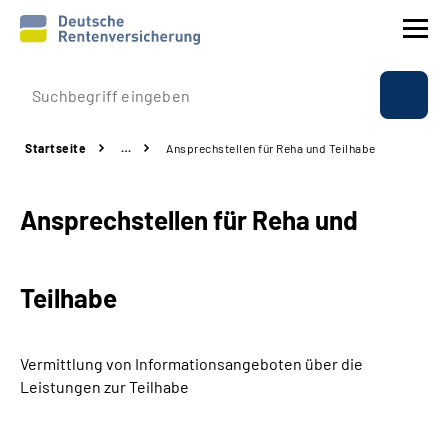
Prävention
Startseite
…
Ansprechstellen für Reha und Teilhabe
Reha
Ansprechstellen für Reha und
Rente
Beratung & Kontakt
Teilhabe
Experten
Vermittlung von Informationsangeboten über die
Über uns & Presse
Leistungen zur Teilhabe
Online-Services