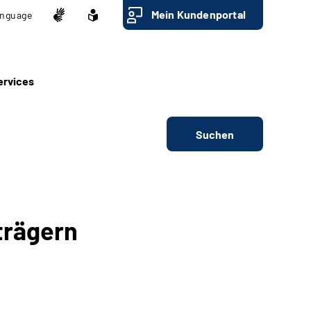
Mein Kundenportal
nguage
ervices
Suchen
trägern