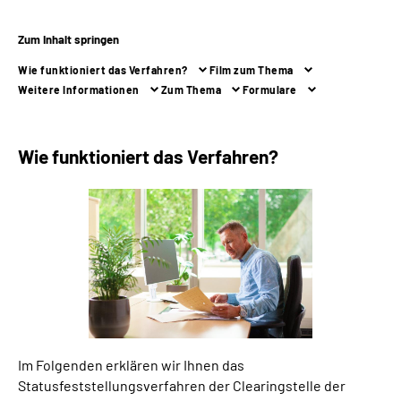
Zum Inhalt springen
Suche
Wie funktioniert das Verfahren?
Film zum Thema
Language
Weitere Informationen
Zum Thema
Formulare
Inhalte in Gebärdensprache (DGS)
Wie funktioniert das Verfahren?
Leichte Sprache
Mein Kundenportal
Im Folgenden erklären wir Ihnen das
Statusfeststellungsverfahren der Clearingstelle der