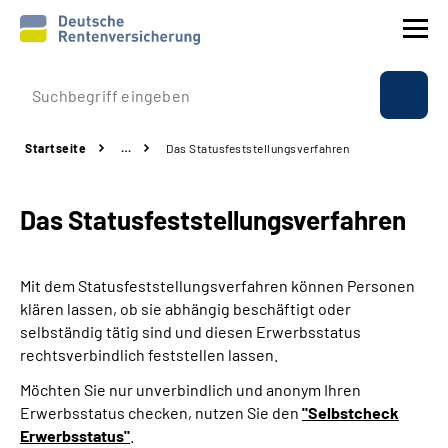
Prävention
Startseite
…
Das Statusfeststellungs­verfahren
Reha
Das Statusfeststellungs­verfahren
Rente
Beratung & Kontakt
Mit dem Statusfeststellungsverfahren können Personen
klären lassen, ob sie abhängig beschäftigt oder
Experten
selbständig tätig sind und diesen Erwerbsstatus
rechtsverbindlich feststellen lassen.
Über uns & Presse
Möchten Sie nur unverbindlich und anonym Ihren
Erwerbsstatus checken, nutzen Sie den
"Selbstcheck
Erwerbsstatus"
.
Online-Services