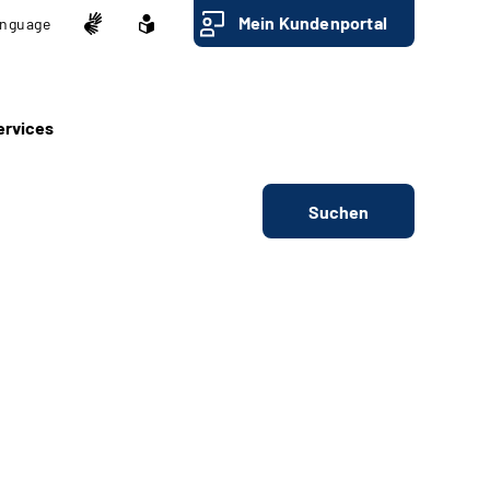
Mein Kundenportal
nguage
ervices
Suchen