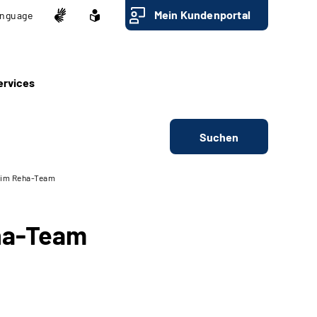
Mein Kundenportal
nguage
ervices
Suchen
t im Reha-Team
eha-Team