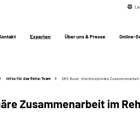
La
Kontakt
Experten
Über uns & Presse
Online-S
Infos für das Reha-Team
DRV Bund: Interdisziplinäre Zusammenarbei
linäre Zusammenarbeit im R