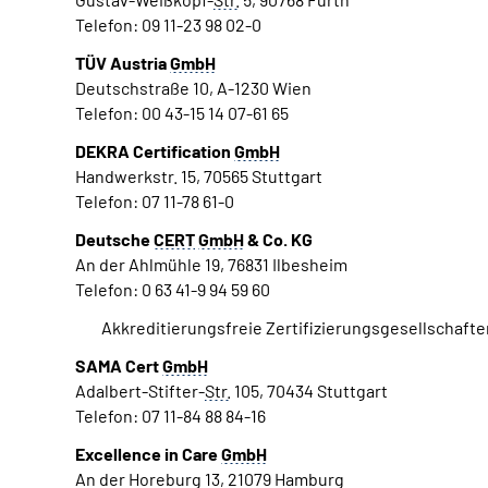
Telefon: 09 11-23 98 02-0
TÜV Austria
GmbH
Deutschstraße 10, A-1230 Wien
Telefon: 00 43-15 14 07-61 65
DEKRA Certification
GmbH
Handwerkstr. 15, 70565 Stuttgart
Telefon: 07 11-78 61-0
Deutsche
CERT
GmbH
& Co. KG
An der Ahlmühle 19, 76831 Ilbesheim
Telefon: 0 63 41-9 94 59 60
Akkreditierungsfreie Zertifizierungsgesellschafte
SAMA Cert
GmbH
Adalbert-Stifter-
Str.
105, 70434 Stuttgart
Telefon: 07 11-84 88 84-16
Excellence in Care
GmbH
An der Horeburg 13, 21079 Hamburg