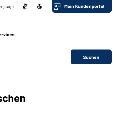
Mein Kundenportal
nguage
ervices
Suchen
schen