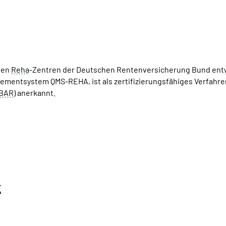
 den
Reha
-Zentren der Deutschen Rentenversicherung Bund ent
ementsystem QMS-REHA, ist als zertifizierungsfähiges Verfahr
BAR
) anerkannt.
k