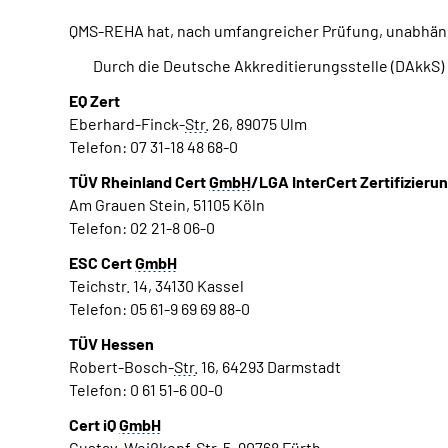
QMS-REHA hat, nach umfangreicher Prüfung, unabhängi
Durch die Deutsche Akkreditierungsstelle (DAkkS) 
EQ Zert
Eberhard-Finck-
Str.
26, 89075 Ulm
Telefon: 07 31-18 48 68-0
TÜV Rheinland Cert
GmbH
/LGA InterCert Zertifizieru
Am Grauen Stein, 51105 Köln
Telefon: 02 21-8 06-0
ESC Cert
GmbH
Teichstr. 14, 34130 Kassel
Telefon: 05 61-9 69 69 88-0
TÜV Hessen
Robert-Bosch-
Str.
16, 64293 Darmstadt
Telefon: 0 61 51-6 00-0
Cert iQ
GmbH
Gustav-Weißkopf-
Str.
5, 90768 Fürth