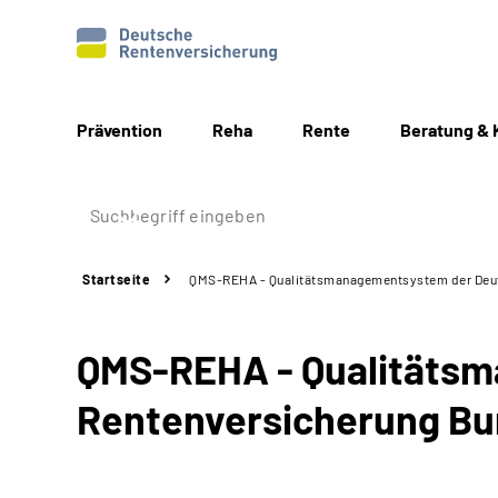
Prävention
Reha
Rente
Beratung & 
Startseite
QMS-REHA - Qualitäts­management­system der Deut
QMS-REHA - Qualitäts­
Rentenversicherung Bun