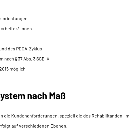
seinrichtungen
tarbeiter/-innen
und des PDCA-Zyklus
em nach
§
37
Abs.
3
SGB IX
2015 möglich
­system nach Maß
 die Kundenanforderungen, speziell die des Rehabilitanden, im
erfolgt auf verschiedenen Ebenen.