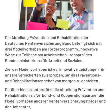
Suche
Language
Die Abteilung Prävention und Rehabilitation der
Inhalte in Gebärdensprache (DGS)
Deutschen Rentenversicherung Bund beteiligt sich mit
drei Modellvorhaben am Förderprogramm „Innovative
Leichte Sprache
Wege zur Teilhabe am Arbeitsleben - rehapro" des
Bundesministeriums für Arbeit und Soziales.
Ziel der Modellvorhaben ist es, innovative Leistungen für
Mein Kundenportal
unsere Versicherten zu erproben, um das Präventions-
und Rehabilitationsangebot von morgen zu gestalten.
Darüber hinaus unterstützt die Abteilung Prävention und
Rehabilitation als Verbund- und Kooperationspartner die
Modellvorhaben anderer Rentenversicherungsträger und
der Jobcenter.