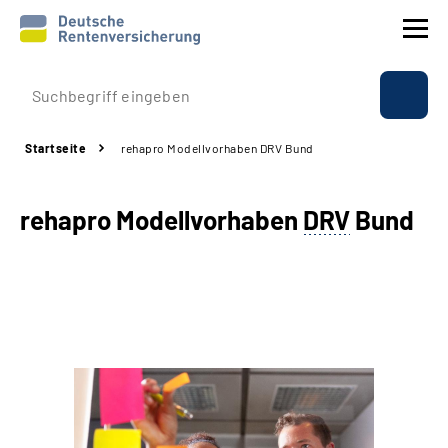
Prävention
Startseite
rehapro Modellvorhaben DRV Bund
Reha
rehapro Modellvorhaben
DRV
Bund
Rente
Beratung & Kontakt
Experten
Über uns & Presse
Online-Services