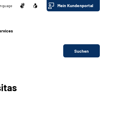
Mein Kundenportal
nguage
ervices
Suchen
itas