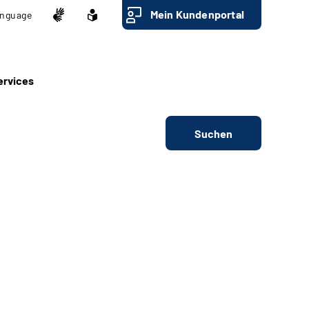
Mein Kundenportal
nguage
ervices
Suchen