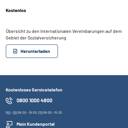
Kostenlos
Suche
Language
Übersicht zu den internationalen Vereinbarungen auf dem
Gebiet der Sozialversicherung
Inhalte in Gebärdensprache (DGS)
Herunterladen
Leichte Sprache
Mein Kundenportal
Kostenloses Servicetelefon
0800 1000 4800
MO
-
DO
08:00 - 19:00,
FR
08:00 - 15:30
Mein Kundenportal