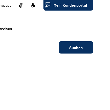
Mein Kundenportal
nguage
ervices
Suchen