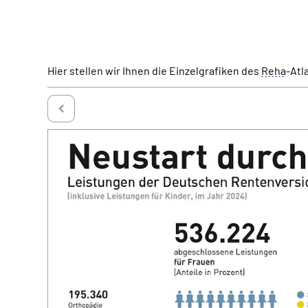
Hier stellen wir Ihnen die Einzelgrafiken des
Reha
-Atl