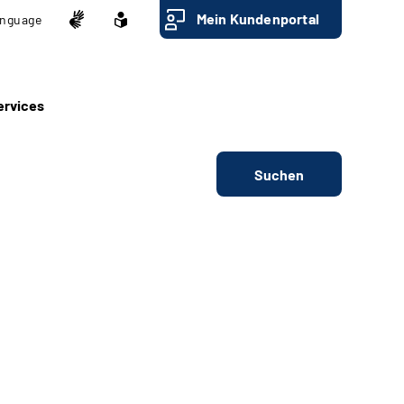
Mein Kundenportal
nguage
ervices
Suchen