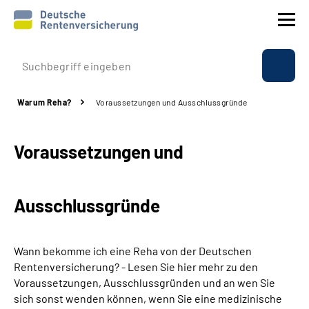
Prävention
Warum Reha?
Voraussetzungen und Ausschlussgründe
Reha
Voraussetzungen und
Rente
Beratung & Kontakt
Ausschlussgründe
Experten
Wann bekomme ich eine Reha von der Deutschen
Über uns & Presse
Rentenversicherung? - Lesen Sie hier mehr zu den
Voraussetzungen, Ausschlussgründen und an wen Sie
sich sonst wenden können, wenn Sie eine medizinische
Online-Services