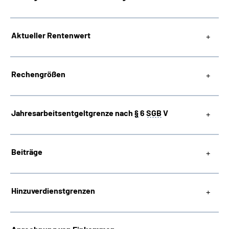
Suche
Aktueller Rentenwert
Language
Rechengrößen
Inhalte in Gebärdensprache (DGS)
Leichte Sprache
Jahresarbeitsentgeltgrenze nach
§
6
SGB
V
Beiträge
Mein Kundenportal
Hinzuverdienstgrenzen