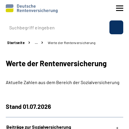
Prävention
Startseite
…
Werte der Rentenversicherung
Reha
Werte der Rentenversicherung
Rente
Beratung & Kontakt
Aktuelle Zahlen aus dem Bereich der Sozialversicherung
Experten
Stand 01.07.2026
Über uns & Presse
Beiträge zur Sozialversicherung
Online-Services