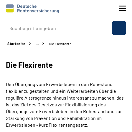
Prävention
Startseite
…
Die Flexirente
Reha
Die Flexirente
Rente
Beratung & Kontakt
Den Übergang vom Erwerbsleben in den Ruhestand
flexibler zu gestalten und ein Weiterarbeiten über die
Experten
reguläre Altersgrenze hinaus interessant zu machen, das
ist das Ziel des Gesetzes zur Flexibilisierung des
Übergangs vom Erwerbsleben in den Ruhestand und zur
Über uns & Presse
Stärkung von Prävention und Rehabilitation im
Erwerbsleben - kurz Flexirentengesetz.
Online-Services