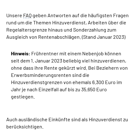
Unsere
Suche
FAQ
geben Antworten auf die häufigsten Fragen
rund um die Themen Hinzuverdienst, Arbeiten über die
Regelaltersgrenze hinaus und Sonderzahlung zum
Language
Ausgleich von Rentenabschlägen. (Stand Januar 2023)
Inhalte in Gebärdensprache (DGS)
Hinweis:
Frührentner mit einem Nebenjob können
seit dem 1. Januar 2023 beliebig viel hinzuverdienen,
Leichte Sprache
ohne dass ihre Rente gekürzt wird. Bei Beziehern von
Erwerbsminderungsrenten sind die
Hinzuverdienstgrenzen von ehemals 6.300 Euro im
Jahr je nach Einzelfall auf bis zu 35.650 Euro
Mein Kundenportal
gestiegen.
Auch ausländische Einkünfte sind als Hinzuverdienst zu
berücksichtigen.