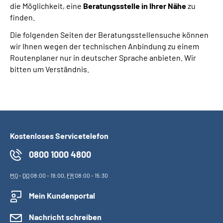
die Möglichkeit, eine
Beratungsstelle in Ihrer Nähe
zu
finden.
Suche
Die folgenden Seiten der Beratungsstellensuche können
wir Ihnen wegen der technischen Anbindung zu einem
Language
Routenplaner nur in deutscher Sprache anbieten. Wir
bitten um Verständnis.
Inhalte in Gebärdensprache (DGS)
Leichte Sprache
Kostenloses Servicetelefon
Mein Kundenportal
0800 1000 4800
MO
-
DO
08:00 - 19:00,
FR
08:00 - 15:30
Mein Kundenportal
Nachricht schreiben