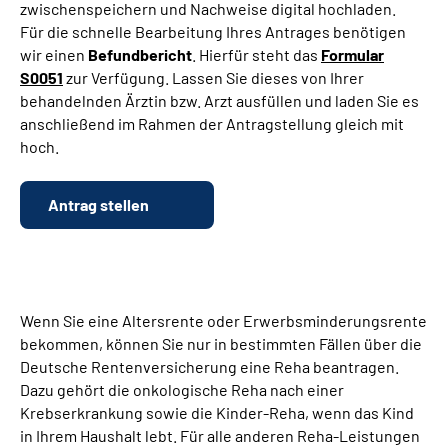
zwischenspeichern und Nachweise digital hochladen.
Für die schnelle Bearbeitung Ihres Antrages benötigen
Suche
wir einen
Befundbericht
. Hierfür steht das
Formular
S0051
zur Verfügung. Lassen Sie dieses von Ihrer
behandelnden Ärztin bzw. Arzt ausfüllen und laden Sie es
Language
anschließend im Rahmen der Antragstellung gleich mit
hoch.
Inhalte in Gebärdensprache (DGS)
Antrag stellen
Leichte Sprache
Mein Kundenportal
Wenn Sie eine Altersrente oder Erwerbsminderungsrente
bekommen, können Sie nur in bestimmten Fällen über die
Deutsche Rentenversicherung eine Reha beantragen.
Dazu gehört die onkologische Reha nach einer
Krebserkrankung sowie die Kinder-Reha, wenn das Kind
in Ihrem Haushalt lebt. Für alle anderen Reha-Leistungen