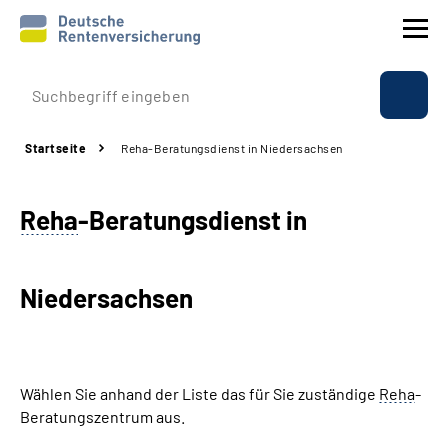
Prävention
Startseite
Reha-Beratungsdienst in Niedersachsen
Reha
Reha
-Beratungsdienst in
Rente
Beratung & Kontakt
Niedersachsen
Experten
Über uns & Presse
Wählen Sie anhand der Liste das für Sie zuständige
Reha
-
Beratungszentrum aus.
Online-Services