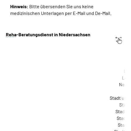
Hinweis:
Bitte übersenden Sie uns keine
medizinischen Unterlagen per E-Mail und De-Mail.
Suche
Language
Reha
-Beratungsdienst in Niedersachsen
Inhalte in Gebärdensprache (DGS)
Zuständigkeit
Betreuungsb
Leichte Sprache
Lan
Lan
Neus
Mein Kundenportal
Stadt und
Stadt
Stadt u
Stadt 
Stadt 
Reha
-Beratungszentrum Hannover