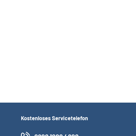
der Deutschen Rentenversicherung Bund
in Rheinland-Pfalz
Kostenloses Servicetelefon