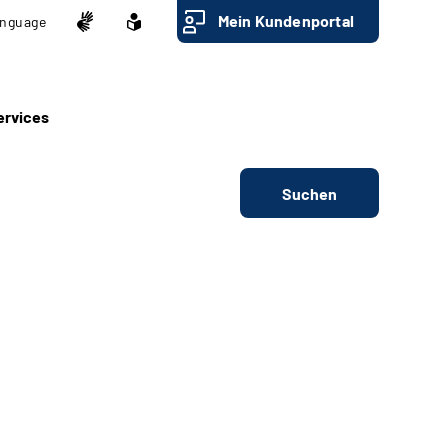
Mein Kundenportal
nguage
ervices
Suchen