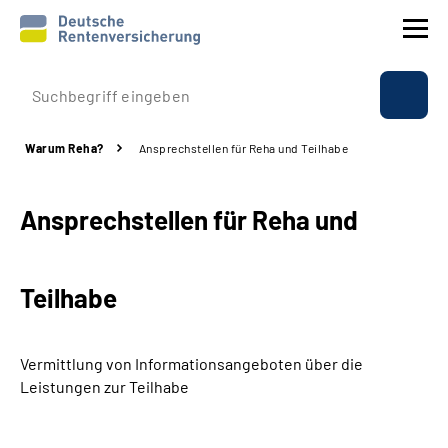
Prävention
Warum Reha?
Ansprechstellen für Reha und Teilhabe
Reha
Ansprechstellen für Reha und
Rente
Beratung & Kontakt
Teilhabe
Experten
Vermittlung von Informationsangeboten über die
Über uns & Presse
Leistungen zur Teilhabe
Online-Services