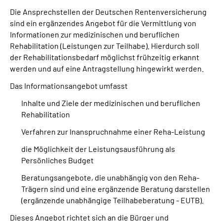
Die Ansprechstellen der Deutschen Rentenversicherung
sind ein ergänzendes Angebot für die Vermittlung von
Suche
Informationen zur medizinischen und beruflichen
Rehabilitation (Leistungen zur Teilhabe). Hierdurch soll
Language
der Rehabilitationsbedarf möglichst frühzeitig erkannt
werden und auf eine Antragstellung hingewirkt werden.
Inhalte in Gebärdensprache (DGS)
Das Informationsangebot umfasst
Leichte Sprache
Inhalte und Ziele der medizinischen und beruflichen
Rehabilitation
Verfahren zur Inanspruchnahme einer Reha-Leistung
Mein Kundenportal
die Möglichkeit der Leistungsausführung als
Persönliches Budget
Beratungsangebote, die unabhängig von den Reha-
Trägern sind und eine ergänzende Beratung darstellen
(ergänzende unabhängige Teilhabeberatung - EUTB).
Dieses Angebot richtet sich an die Bürger und