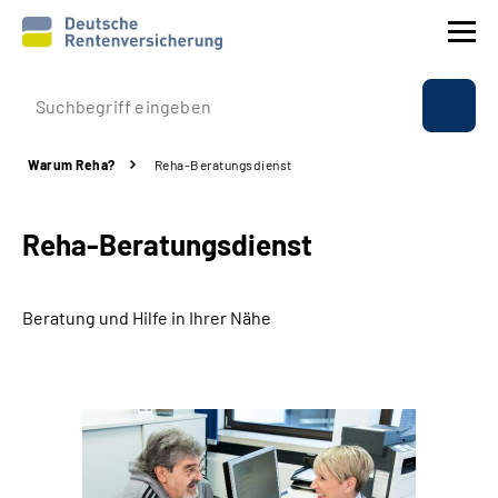
Prävention
Warum Reha?
Reha-Beratungsdienst
Reha
Reha-Beratungsdienst
Rente
Beratung & Kontakt
Beratung und Hilfe in Ihrer Nähe
Experten
Über uns & Presse
Online-Services