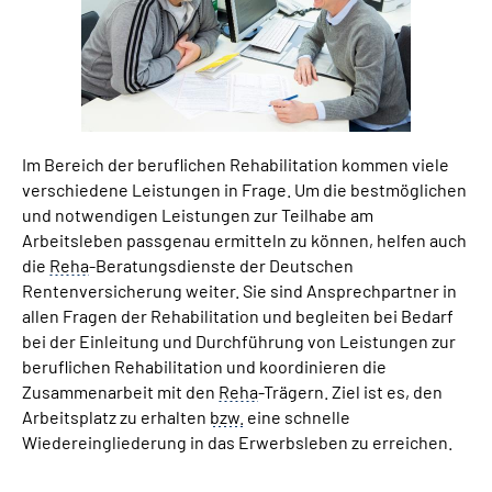
Suche
Language
Im Bereich der beruflichen Rehabilitation kommen viele
Inhalte in Gebärdensprache (DGS)
verschiedene Leistungen in Frage. Um die bestmöglichen
und notwendigen Leistungen zur Teilhabe am
Leichte Sprache
Arbeitsleben passgenau ermitteln zu können, helfen auch
die
Reha
-Beratungsdienste der Deutschen
Rentenversicherung weiter. Sie sind Ansprechpartner in
allen Fragen der Rehabilitation und begleiten bei Bedarf
Mein Kundenportal
bei der Einleitung und Durchführung von Leistungen zur
beruflichen Rehabilitation und koordinieren die
Zusammenarbeit mit den
Reha
-Trägern. Ziel ist es, den
Arbeitsplatz zu erhalten
bzw.
eine schnelle
Wiedereingliederung in das Erwerbsleben zu erreichen.