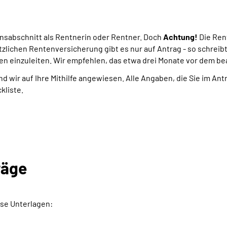
ensabschnitt als Rentnerin oder Rentner. Doch
Achtung!
Die Ren
tzlichen Rentenversicherung gibt es nur auf Antrag - so schreib
en einzuleiten. Wir empfehlen, das etwa drei Monate vor dem b
nd wir auf Ihre Mithilfe angewiesen. Alle Angaben, die Sie im An
kliste.
räge
se Unterlagen: