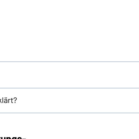
lärt?
rungs-