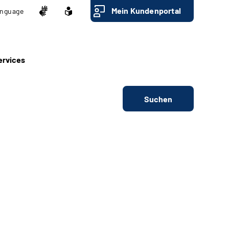
Mein Kundenportal
nguage
ervices
Suchen