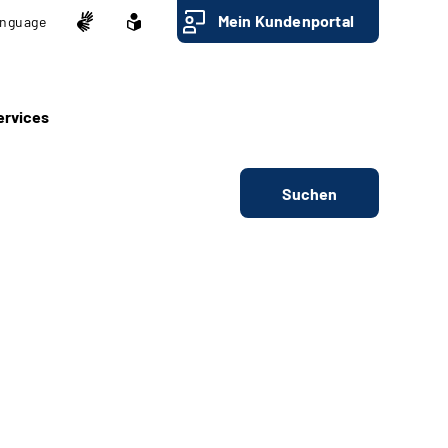
Mein Kundenportal
nguage
ervices
Suchen