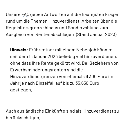
Unsere
Suche
FAQ
geben Antworten auf die häufigsten Fragen
rund um die Themen Hinzuverdienst, Arbeiten über die
Regelaltersgrenze hinaus und Sonderzahlung zum
Language
Ausgleich von Rentenabschlägen. (Stand Januar 2023)
Inhalte in Gebärdensprache (DGS)
Hinweis:
Frührentner mit einem Nebenjob können
seit dem 1. Januar 2023 beliebig viel hinzuverdienen,
Leichte Sprache
ohne dass ihre Rente gekürzt wird. Bei Beziehern von
Erwerbsminderungsrenten sind die
Hinzuverdienstgrenzen von ehemals 6.300 Euro im
Jahr je nach Einzelfall auf bis zu 35.650 Euro
Mein Kundenportal
gestiegen.
Auch ausländische Einkünfte sind als Hinzuverdienst zu
berücksichtigen.