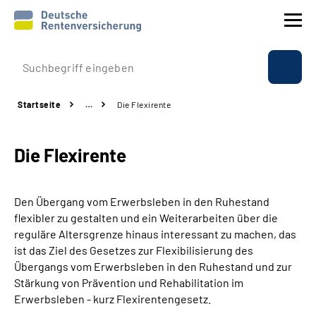
Prävention
Startseite
…
Die Flexirente
Reha
Die Flexirente
Rente
Beratung & Kontakt
Den Übergang vom Erwerbsleben in den Ruhestand
flexibler zu gestalten und ein Weiterarbeiten über die
Experten
reguläre Altersgrenze hinaus interessant zu machen, das
ist das Ziel des Gesetzes zur Flexibilisierung des
Übergangs vom Erwerbsleben in den Ruhestand und zur
Über uns & Presse
Stärkung von Prävention und Rehabilitation im
Erwerbsleben - kurz Flexirentengesetz.
Online-Services