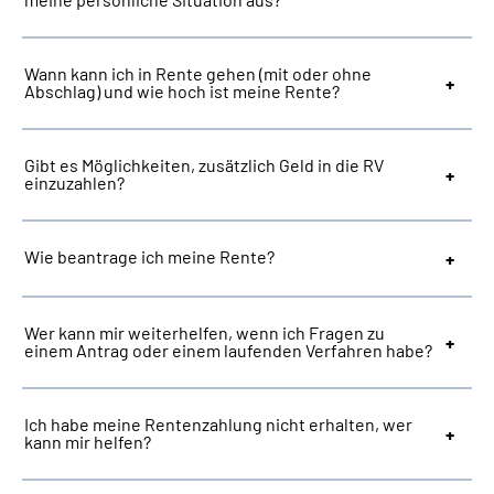
Suche
Wann kann ich in Rente gehen (mit oder ohne
Abschlag) und wie hoch ist meine Rente?
Language
Gibt es Möglichkeiten, zusätzlich Geld in die RV
Inhalte in Gebärdensprache (DGS)
einzuzahlen?
Leichte Sprache
Wie beantrage ich meine Rente?
Mein Kundenportal
Wer kann mir weiterhelfen, wenn ich Fragen zu
einem Antrag oder einem laufenden Verfahren habe?
Ich habe meine Rentenzahlung nicht erhalten, wer
kann mir helfen?