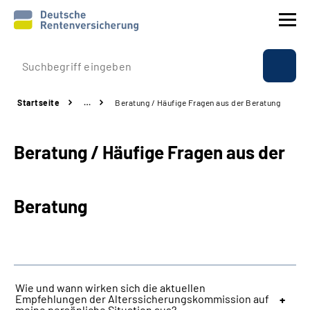
Prävention
Startseite
…
Beratung / Häufige Fragen aus der Beratung
Reha
Beratung / Häufige Fragen aus der
Rente
Beratung & Kontakt
Beratung
Experten
Über uns & Presse
Wie und wann wirken sich die aktuellen
Empfehlungen der Alterssicherungskommission auf
Online-Services
meine persönliche Situation aus?