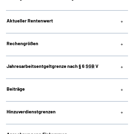
Suche
Aktueller Rentenwert
Language
Rechengrößen
Inhalte in Gebärdensprache (DGS)
Leichte Sprache
Jahresarbeitsentgeltgrenze nach
§
6
SGB
V
Beiträge
Mein Kundenportal
Hinzuverdienstgrenzen