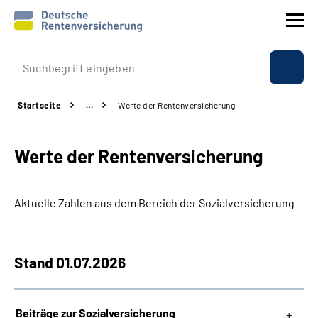
Prävention
Startseite
…
Werte der Rentenversicherung
Reha
Werte der Rentenversicherung
Rente
Beratung & Kontakt
Aktuelle Zahlen aus dem Bereich der Sozialversicherung
Experten
Stand 01.07.2026
Über uns & Presse
Beiträge zur Sozialversicherung
Online-Services