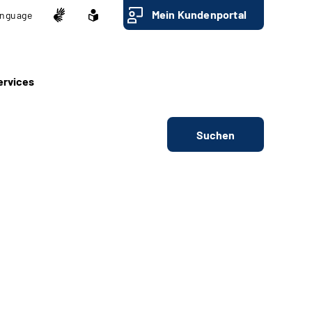
Mein Kundenportal
nguage
ervices
Suchen