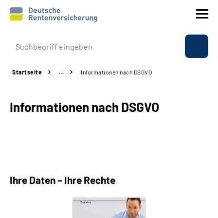
Prävention
Startseite
…
Informationen nach DSGVO
Reha
Informationen nach DSGVO
Rente
Beratung & Kontakt
Experten
Ihre Daten – Ihre Rechte
Über uns & Presse
Online-Services